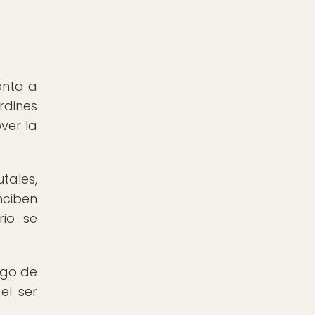
onta a
rdines
ver la
tales,
nciben
rio se
rgo de
el ser