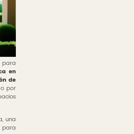
s para
ca en
ión de
do por
pacios
a, una
a para