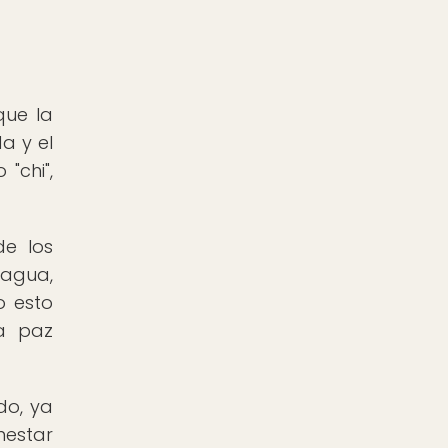
que la
a y el
"chi",
de los
 agua,
o esto
la paz
do, ya
nestar