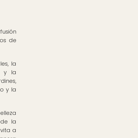
fusión
ios de
es, la
n y la
dines,
o y la
elleza
 de la
vita a