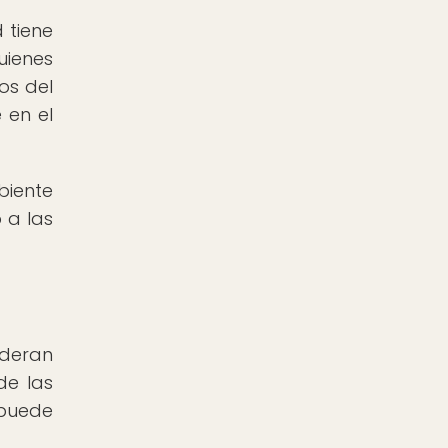
 tiene
uienes
os del
 en el
biente
 a las
ideran
de las
 puede