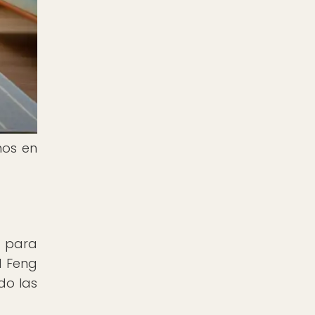
nos en
s para
l Feng
do las