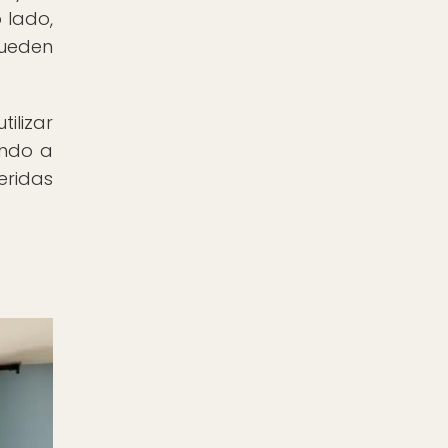
 lado,
pueden
ilizar
endo a
eridas