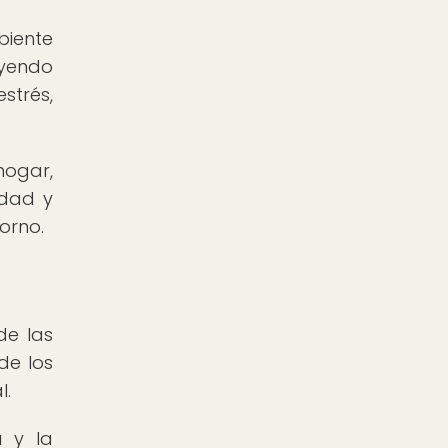
biente
uyendo
strés,
hogar,
idad y
torno.
de las
de los
l.
a y la