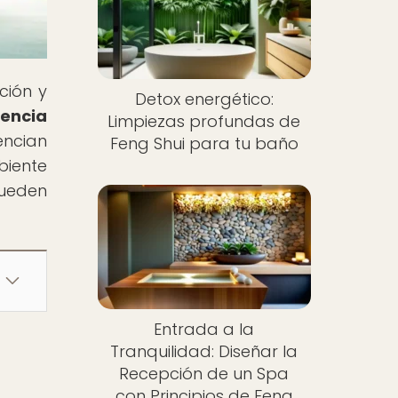
ción y
Detox energético:
uencia
Limpiezas profundas de
encian
Feng Shui para tu baño
biente
pueden
Entrada a la
Tranquilidad: Diseñar la
Recepción de un Spa
con Principios de Feng