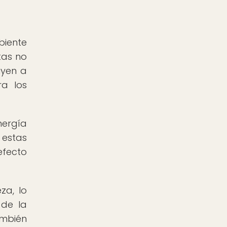
biente
tas no
uyen a
ra los
nergía
 estas
efecto
za, lo
 de la
ambién