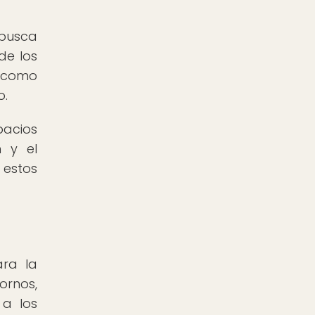
 busca
de los
, como
o.
pacios
n y el
 estos
ara la
ornos,
 a los