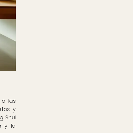
 a las
etos y
ng Shui
a y la