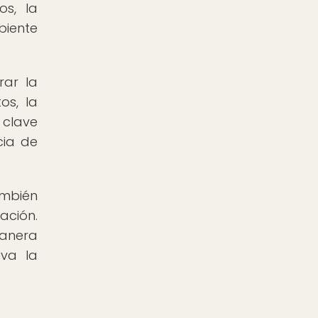
os, la
biente
rar la
os, la
 clave
cia de
también
ación.
manera
eva la