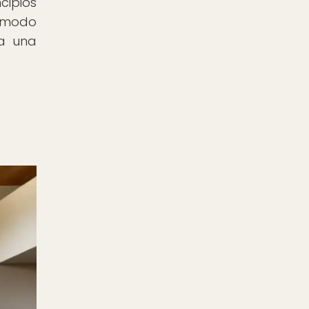
cipios
o modo
ta una