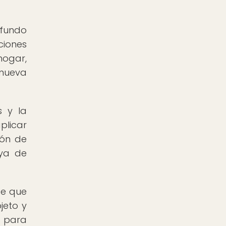
ofundo
ciones
hogar,
omueva
s y la
plicar
ión de
uya de
te que
jeto y
a para