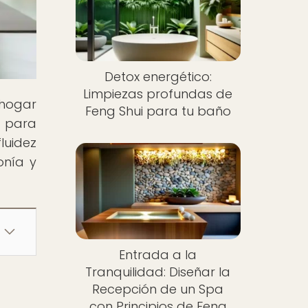
Detox energético:
Limpiezas profundas de
 hogar
Feng Shui para tu baño
i para
luidez
onía y
Entrada a la
Tranquilidad: Diseñar la
Recepción de un Spa
con Principios de Feng