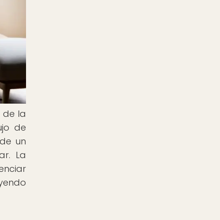
 de la
ujo de
 de un
ar. La
enciar
uyendo