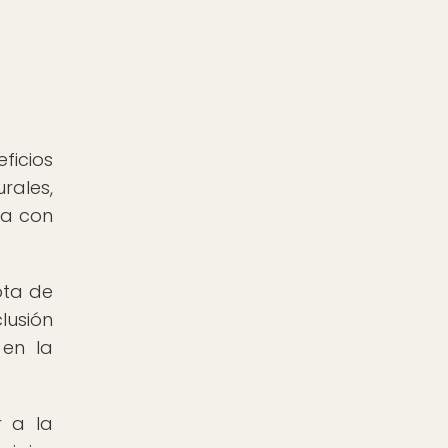
ficios
rales,
ía con
ota de
lusión
 en la
r a la