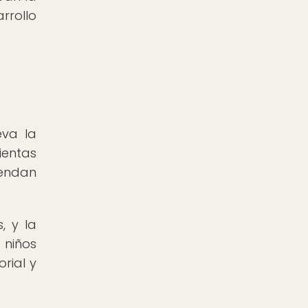
rrollo
eva la
ientas
iendan
, y la
 niños
rial y