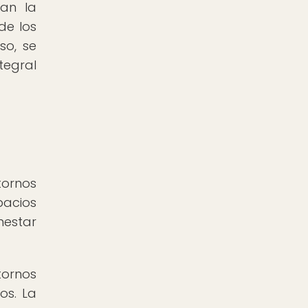
can la
de los
so, se
tegral
ornos
pacios
nestar
tornos
os. La