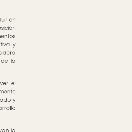
luir en
sición
mentos
tiva y
sidera
 de la
ver el
lmente
rado y
rrollo
van la