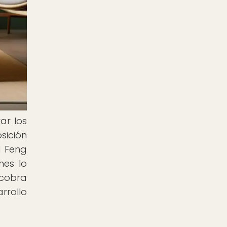
ar los
sición
l Feng
nes lo
 cobra
rrollo