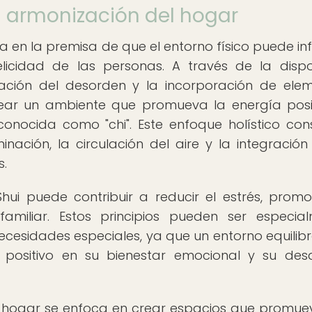
la armonización del hogar
sa en la premisa de que el entorno físico puede inf
elicidad de las personas. A través de la dispo
inación del desorden y la incorporación de ele
crear un ambiente que promueva la energía posi
 conocida como "chi". Este enfoque holístico con
inación, la circulación del aire y la integración
s.
hui puede contribuir a reducir el estrés, promo
miliar. Estos principios pueden ser especia
necesidades especiales, ya que un entorno equilib
ositivo en su bienestar emocional y su desa
l hogar se enfoca en crear espacios que promue