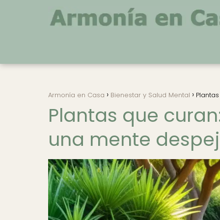
Armonía en Casa
Bienestar y Salud Mental
Plantas
Plantas que curan:
una mente despe