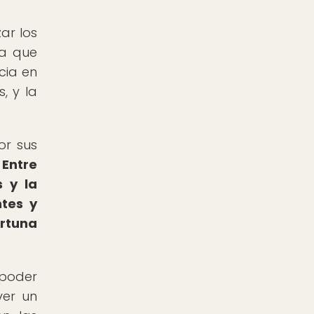
ar los
ya que
cia en
, y la
or sus
.
Entre
 y la
ntes y
ortuna
 poder
ver un