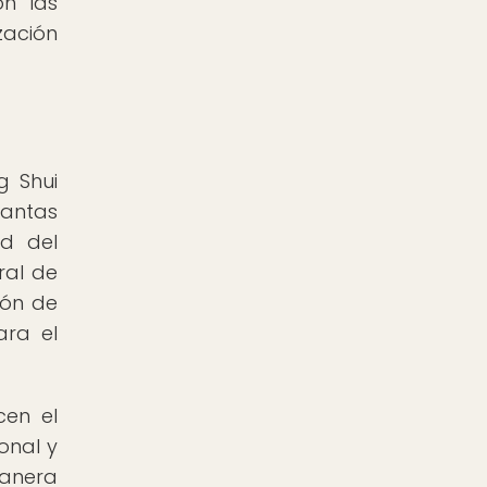
on las
zación
g Shui
lantas
ad del
ral de
ión de
ara el
cen el
onal y
manera