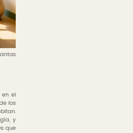
lantas
 en el
de los
abitan.
gía, y
es que