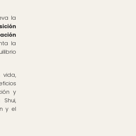
eva la
sición
ración
nta la
librio
 vida,
ficios
ción y
 Shui,
n y el