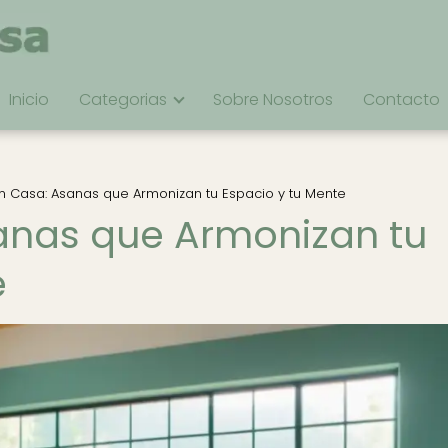
Inicio
Categorias
Sobre Nosotros
Contacto
n Casa: Asanas que Armonizan tu Espacio y tu Mente
anas que Armonizan tu
e