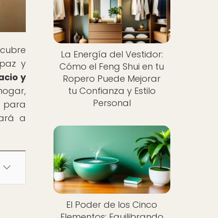
scubre
La Energía del Vestidor:
 paz y
Cómo el Feng Shui en tu
acio y
Ropero Puede Mejorar
hogar,
tu Confianza y Estilo
Personal
e para
rará a
El Poder de los Cinco
Elementos: Equilibrando