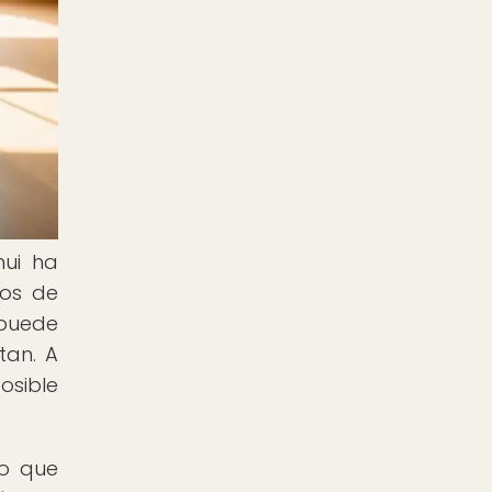
hui ha
nos de
 puede
tan. A
osible
no que