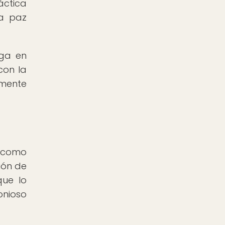
áctica
la paz
oga en
con la
amente
a como
ión de
que lo
onioso