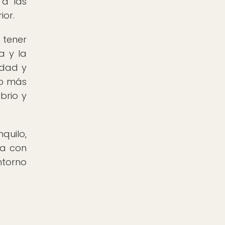
 a las
ior.
 tener
a y la
edad y
lo más
brio y
quilo,
ga con
ntorno