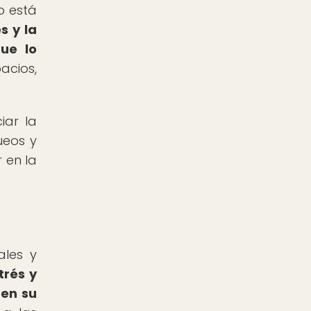
o está
s y la
ue lo
acios,
iar la
ueos y
 en la
ales y
trés y
 en su