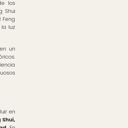
de los
g Shui
l Feng
la luz
cen un
ricos.
iencia
tuosos
uir en
 Shui,
ad.
En