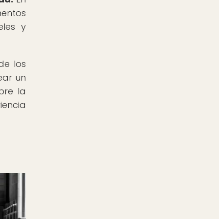
mentos
eles y
de los
ear un
bre la
iencia