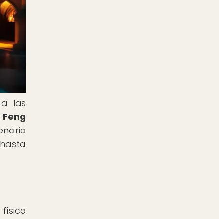
 a las
l Feng
enario
 hasta
físico