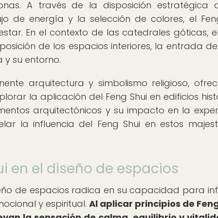
nas. A través de la disposición estratégica 
ujo de energía y la selección de colores, el Fen
tar. En el contexto de las catedrales góticas, e
osición de los espacios interiores, la entrada de 
a y su entorno.
ente arquitectura y simbolismo religioso, ofre
rar la aplicación del Feng Shui en edificios histó
lementos arquitectónicos y su impacto en la exper
velar la influencia del Feng Shui en estos majes
i en el diseño de espacios
seño de espacios radica en su capacidad para infl
ocional y espiritual.
Al aplicar principios de Feng
an la sensación de calma, equilibrio y vitalid