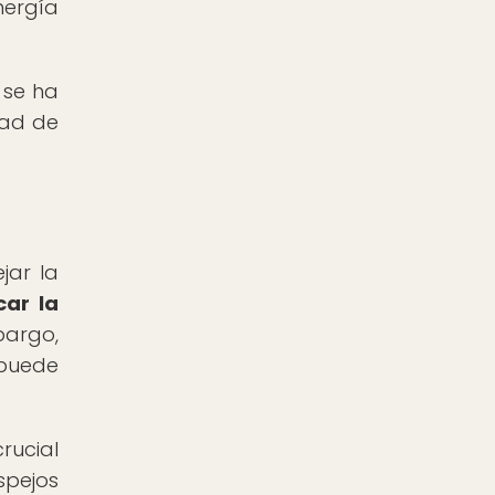
nergía
 se ha
dad de
jar la
car la
argo,
puede
rucial
spejos