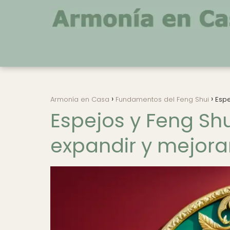
Armonía en Casa
Fundamentos del Feng Shui
Espe
Espejos y Feng Shu
expandir y mejorar