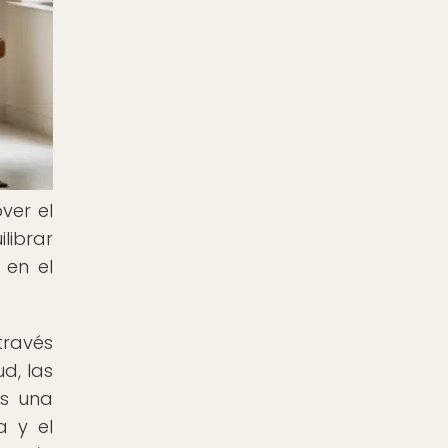
ver el
librar
 en el
través
d, las
Es una
a y el