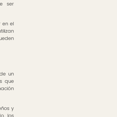
e ser
 en el
ilizan
pueden
 de un
es que
nación
eños y
o, los