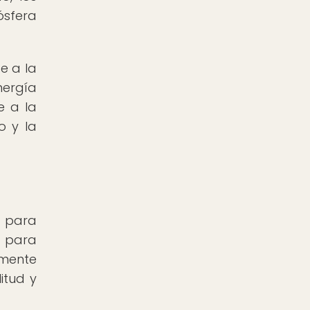
ósfera
e a la
nergía
e a la
o y la
s para
d para
lmente
itud y