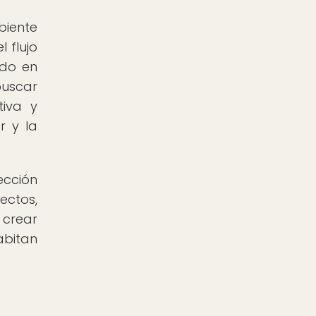
biente
 flujo
ndo en
buscar
tiva y
r y la
ección
ectos,
 crear
abitan