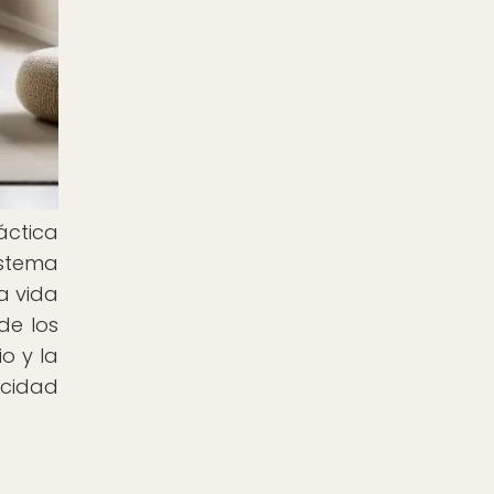
áctica
istema
la vida
de los
o y la
icidad