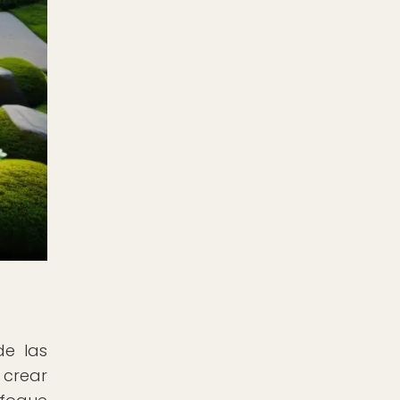
de las
 crear