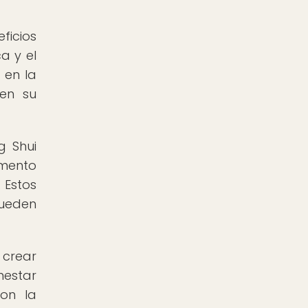
ficios
a y el
 en la
 en su
g Shui
omento
 Estos
pueden
 crear
nestar
con la