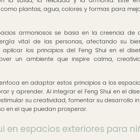
n la salud, la felicidad y la armonía. Este e
 como plantas, agua, colores y formas para mejo
spacios armoniosos se basa en la creencia de 
nergía vital de las personas, afectando su bie
 aplicar los principios del Feng Shui en el dis
over un ambiente que inspire calma, creativ
enfoca en adaptar estos principios a los espaci
rar y aprender. Al integrar el Feng Shui en el dis
stimular su creatividad, fomentar su desarrollo in
so en el que puedan prosperar.
i en espacios exteriores para n