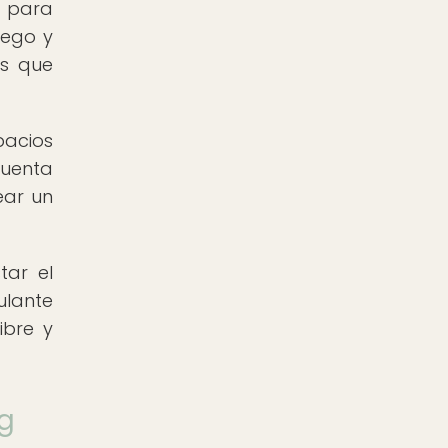
d para
uego y
os que
pacios
cuenta
ear un
tar el
ulante
ibre y
ng