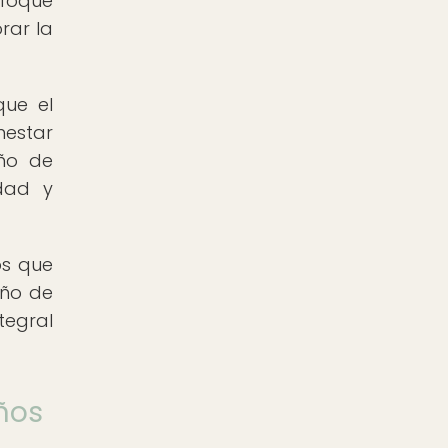
nfoque
rar la
que el
nestar
eño de
idad y
os que
eño de
tegral
iños