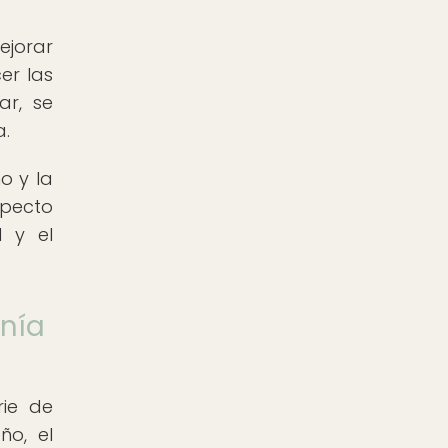
ejorar
er las
ar, se
a.
o y la
specto
 y el
onía
rie de
ño, el