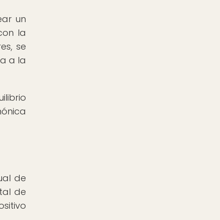
ear un
con la
es, se
a a la
librio
mónica
ual de
tal de
sitivo