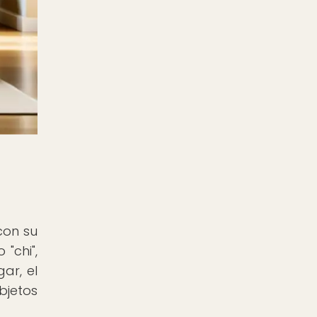
con su
"chi",
ar, el
bjetos