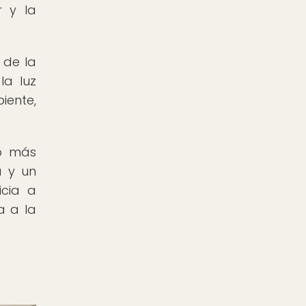
r y la
 de la
la luz
iente,
lo más
a y un
icia a
a a la