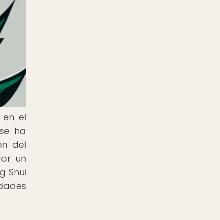
 en el
 se ha
ón del
rar un
g Shui
idades