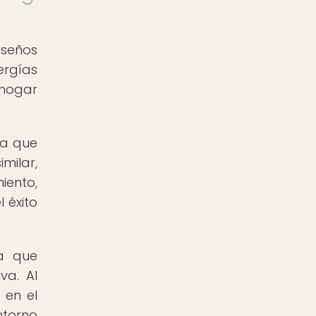
iseños
ergías
 hogar
ya que
milar,
iento,
 éxito
ya que
va. Al
 en el
ntorno