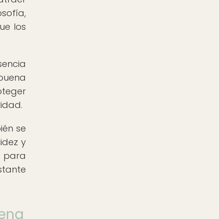
sofía,
ue los
sencia
 buena
oteger
ridad.
ién se
uidez y
a para
stante
Feng