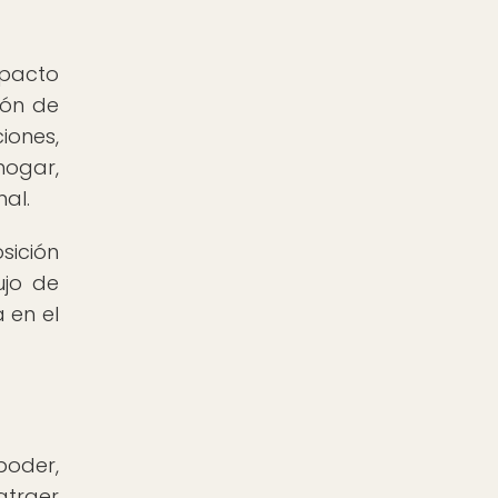
mpacto
ión de
iones,
 hogar,
al.
sición
ujo de
 en el
poder,
atraer