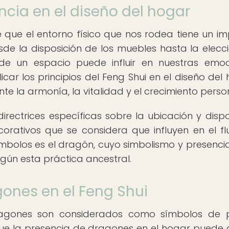
ncia en el diseño del hogar
e que el entorno físico que nos rodea tiene un i
Desde la disposición de los muebles hasta la elecc
de un espacio puede influir en nuestras emoc
licar los principios del Feng Shui en el diseño del
 la armonía, la vitalidad y el crecimiento person
directrices específicas sobre la ubicación y dispo
orativos que se considera que influyen en el fl
símbolos es el dragón, cuyo simbolismo y presencia
egún esta práctica ancestral.
gones en el Feng Shui
dragones son considerados como símbolos de 
que la presencia de dragones en el hogar puede 