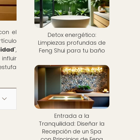
con el
Detox energético:
tículo
Limpiezas profundas de
ridad
",
Feng Shui para tu baño
nfluir
estufa
Entrada a la
Tranquilidad: Diseñar la
Recepción de un Spa
con Principios de Feng