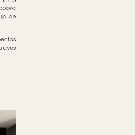
 cobra
ujo de
pectos
través