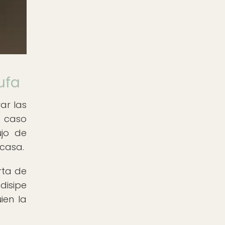
ufa
ar las
l caso
ujo de
 casa.
rta de
disipe
ien la