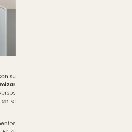
con su
imizar
versos
 en el
mentos
 En el