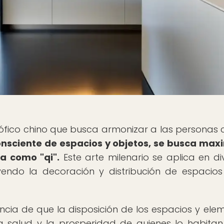
osófico chino que busca armonizar a las personas 
consciente de espacios y objetos, se busca max
da como "qi".
Este arte milenario se aplica en di
yendo la decoración y distribución de espacios
ncia de que la disposición de los espacios y ele
la salud y la prosperidad de quienes lo habitan.