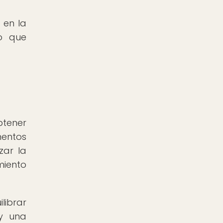
 en la
to que
btener
mentos
zar la
miento
librar
y una