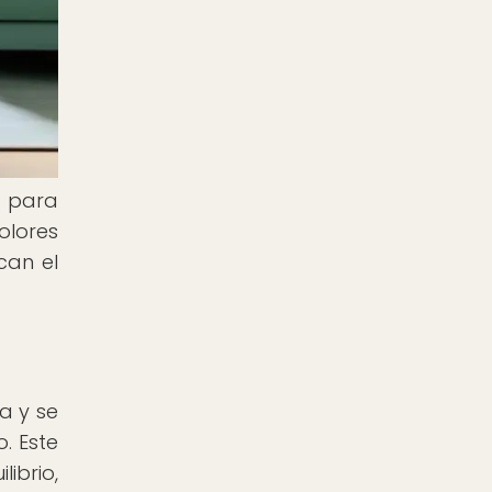
s para
olores
can el
na y se
. Este
ibrio,