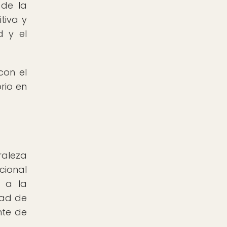
 de la
tiva y
d y el
con el
rio en
raleza
cional
a a la
dad de
nte de