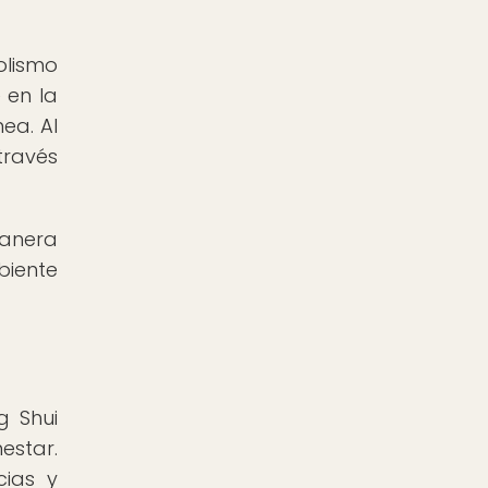
olismo
 en la
ea. Al
través
manera
biente
g Shui
estar.
cias y