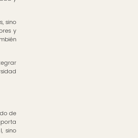
, sino
ores y
ambién
tegrar
rsidad
ado de
aporta
, sino