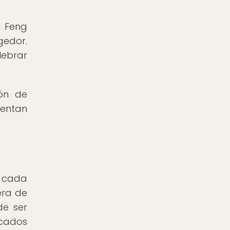
l Feng
gedor.
lebrar
ión de
ientan
e cada
era de
de ser
icados