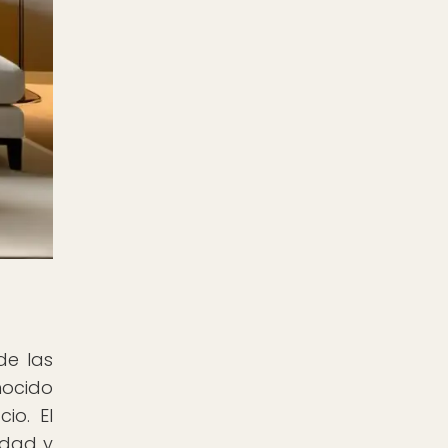
de las
nocido
io. El
idad y