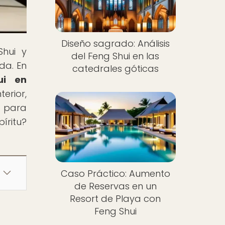
Diseño sagrado: Análisis
Shui y
del Feng Shui en las
da. En
catedrales góticas
ui en
erior,
o para
íritu?
Caso Práctico: Aumento
de Reservas en un
Resort de Playa con
Feng Shui