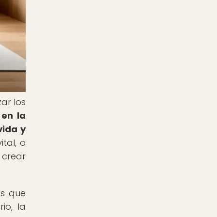
ar los
 en la
vida y
ital, o
 crear
os que
io, la