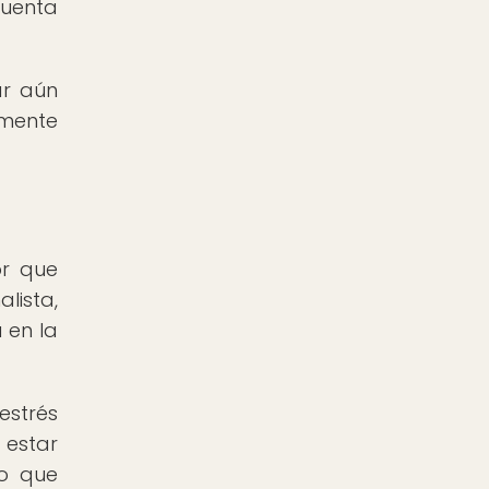
cuenta
ar aún
lmente
or que
lista,
 en la
estrés
 estar
lo que