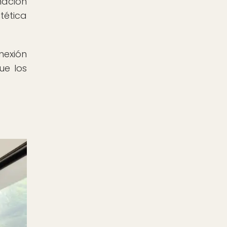
nación
tética
nexión
ue los