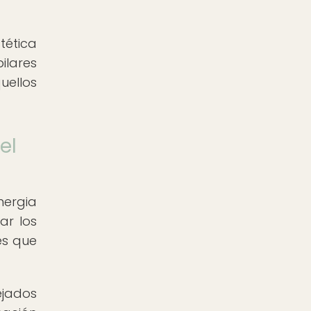
tética
ilares
uellos
el
nergia
ar los
es que
ejados