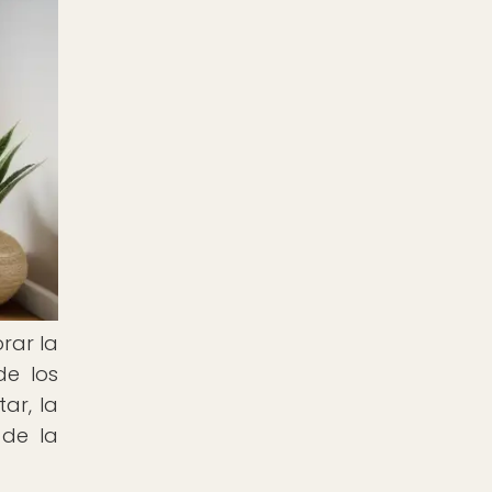
rar la
de los
ar, la
 de la