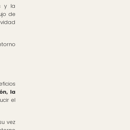
s y la
ujo de
ividad
ntorno
ficios
ón, la
cir el
su vez