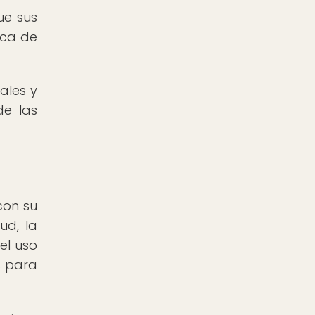
ue sus
ica de
ales y
de las
con su
ud, la
el uso
s para