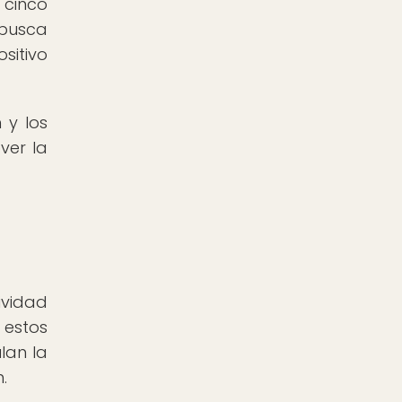
 cinco
 busca
sitivo
 y los
ver la
ividad
 estos
lan la
.