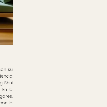
con su
iencia
g Shui
 En la
gares,
con la