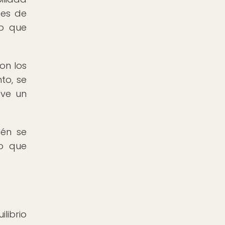
tes de
no que
on los
nto, se
eve un
ién se
lo que
librio