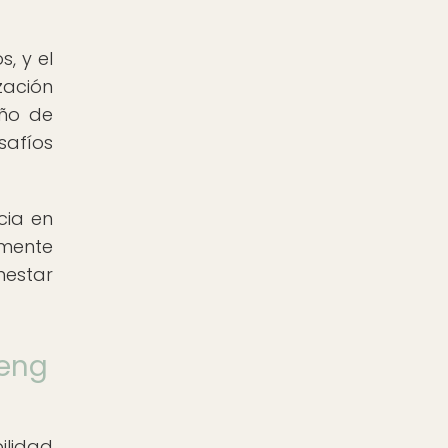
, y el
zación
eño de
safíos
cia en
amente
nestar
Feng
ilidad