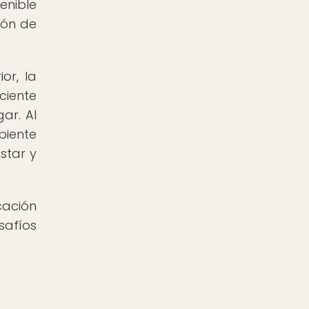
enible
ión de
or, la
ciente
ar. Al
biente
star y
cación
afíos