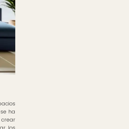
pacios
 se ha
 crear
ar los