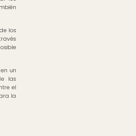
ambién
de los
través
osible
 en un
de las
tre el
ara la