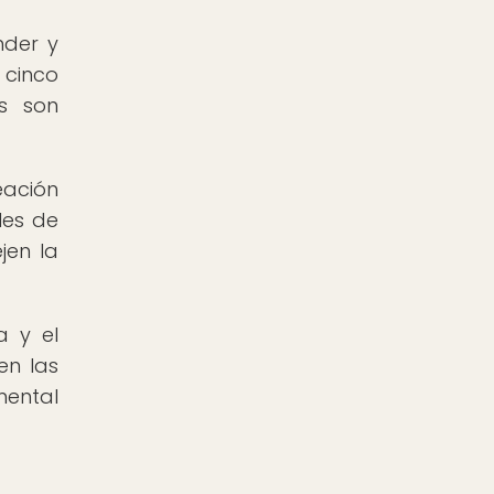
nder y
 cinco
os son
eación
les de
jen la
a y el
en las
mental