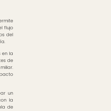
ermite
 flujo
os del
ía.
 en la
tes de
iliar.
mpacto
ear un
con la
ala de