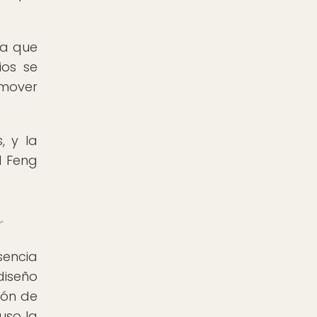
ía que
ios se
omover
, y la
l Feng
r
sencia
diseño
ión de
uso la