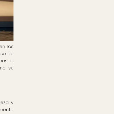
en los
uso de
mos el
ómo su
leza y
emento