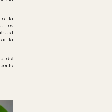
rar la
go, es
ntidad
zar la
os del
biente