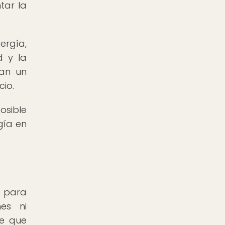
tar la
ergía,
d y la
man un
cio.
osible
gía en
s para
es ni
te que