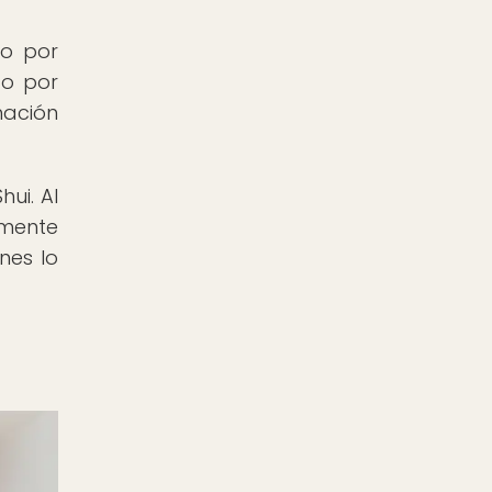
do por
do por
nación
ui. Al
lmente
nes lo