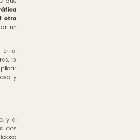
do que
ráfica
l otro
ear un
 En el
es, la
plicar
ioso y
, y el
as dos
icioso