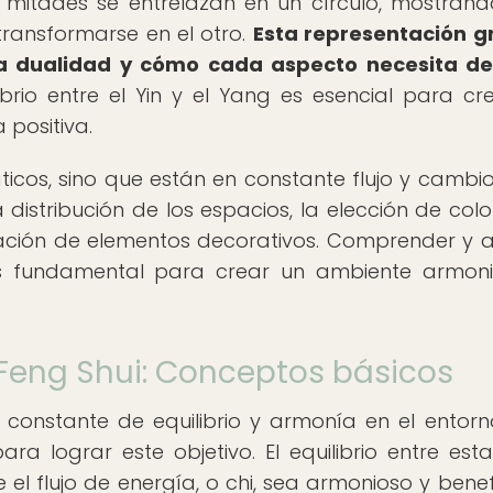
s mitades se entrelazan en un círculo, mostran
transformarse en el otro.
Esta representación g
la dualidad y cómo cada aspecto necesita de
librio entre el Yin y el Yang es esencial para cr
 positiva.
ticos, sino que están en constante flujo y cambio.
 distribución de los espacios, la elección de color
ración de elementos decorativos. Comprender y a
g es fundamental para crear un ambiente armon
 Feng Shui: Conceptos básicos
constante de equilibrio y armonía en el entorno
a lograr este objetivo. El equilibrio entre est
el flujo de energía, o chi, sea armonioso y benef