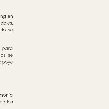
ang en
ebles,
io, se
o para
os, se
 apoye
rmonía
en los