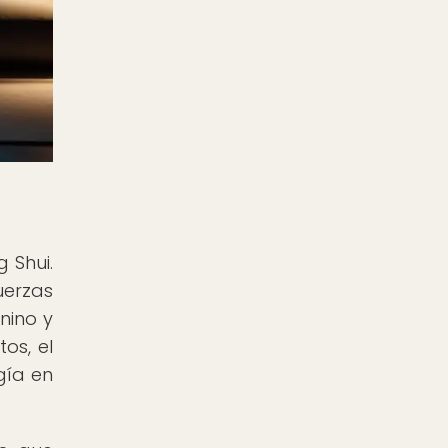
 Shui.
uerzas
nino y
tos, el
gía en