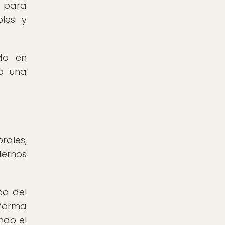
a para
bles y
ido en
do una
rales,
dernos
ca del
 forma
ndo el