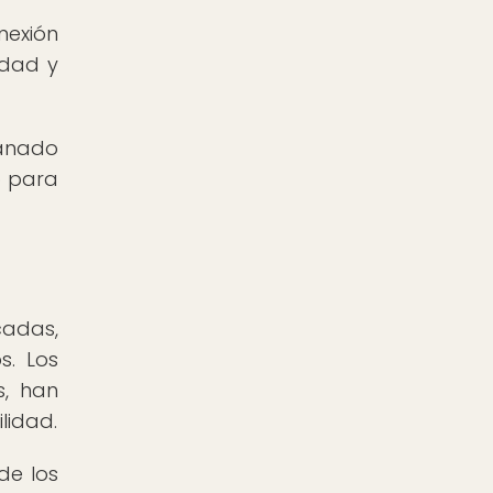
nexión
idad y
ganado
o para
cadas,
s. Los
s, han
lidad.
de los