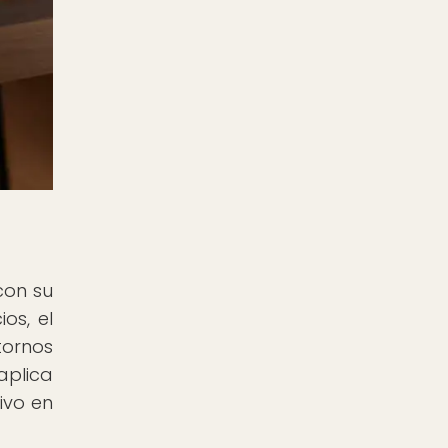
con su
os, el
tornos
aplica
ivo en