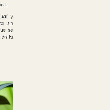
cio.
sual y
ya sin
que se
 en la