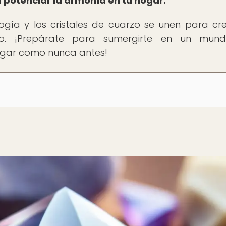
potenciar la armonía en tu hogar.
ogía y los cristales de cuarzo se unen para cr
rio. ¡Prepárate para sumergirte en un mun
ogar como nunca antes!