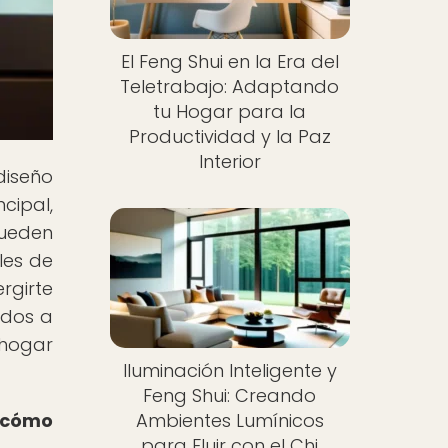
El Feng Shui en la Era del
Teletrabajo: Adaptando
tu Hogar para la
Productividad y la Paz
Interior
 diseño
cipal,
pueden
les de
rgirte
idos a
 hogar
Iluminación Inteligente y
Feng Shui: Creando
Ambientes Lumínicos
s cómo
para Fluir con el Chi