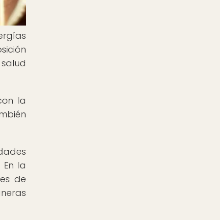
ergías
sición
 salud
con la
ambién
edades
 En la
les de
aneras