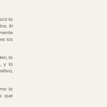
sca la
os. Al
lmente
es los
en, la
, y la
itiva,
omo la
os que