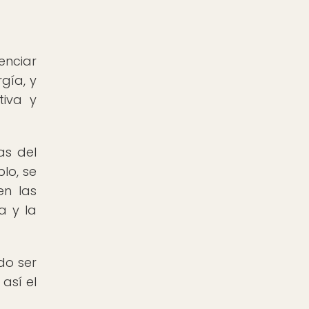
enciar
rgía, y
tiva y
as del
lo, se
en las
a y la
do ser
así el